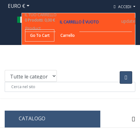
EURO €
ACCEDI
IL TUO CARRELLO
0
Prodotti
:
0,00 €
update
IL CARRELLO È VUOTO
Product
Go To Cart
Carrello
CATALOGO