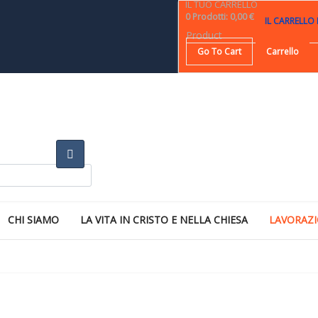
IL TUO CARRELLO
0
Prodotti
:
0,00 €
IL CARRELLO
Product
Go To Cart
Carrello
CHI SIAMO
LA VITA IN CRISTO E NELLA CHIESA
LAVORAZI