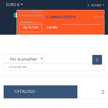
EURO €
ACCEDI
IL TUO CARRELLO
0
Prodotti
:
0,00 €
update
IL CARRELLO È VUOTO
Product
Go To Cart
Carrello
CATALOGO