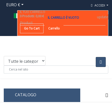
EURO €
ACCEDI
IL TUO CARRELLO
0
Prodotti
:
0,00 €
update
IL CARRELLO È VUOTO
Product
Go To Cart
Carrello
CATALOGO