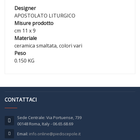
Designer
APOSTOLATO LITURGICO
Misure prodotto
cm 11 x 9
Materiale
ceramica smaltata, colori vari
Peso
0.150 KG
CONTATTACI
Sede Centrale: Via Portuense, 739
00148 Roma, Italy - 06.65.68.69
Email:
info.online@piediscepole.it